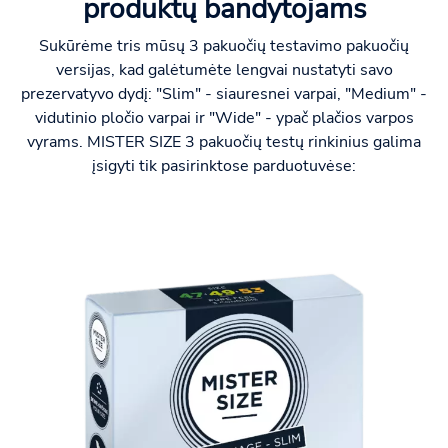
produktų bandytojams
Sukūrėme tris mūsų 3 pakuočių testavimo pakuočių
versijas, kad galėtumėte lengvai nustatyti savo
prezervatyvo dydį: "Slim" - siauresnei varpai, "Medium" -
vidutinio pločio varpai ir "Wide" - ypač plačios varpos
vyrams. MISTER SIZE 3 pakuočių testų rinkinius galima
įsigyti tik pasirinktose parduotuvėse: