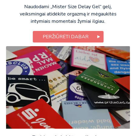
Naudodami „Mister Size Delay Gel“ gelį,
veiksmingai atidėkite orgazmą ir mėgaukitės
intymiais momentais žymiai ilgiau.
PERŽIŪRĖTI DABAR