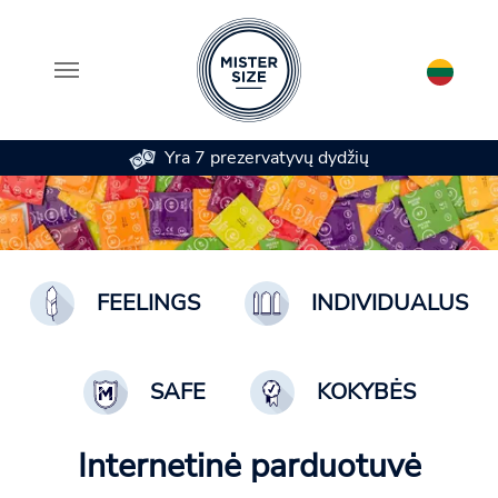
Yra 7 prezervatyvų dydžių
Skip to main content
FEELINGS
INDIVIDUALUS
SAFE
KOKYBĖS
Internetinė parduotuvė