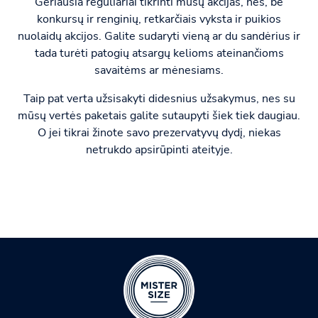
Geriausia reguliariai tikrinti mūsų akcijas, nes, be
konkursų ir renginių, retkarčiais vyksta ir puikios
nuolaidų akcijos. Galite sudaryti vieną ar du sandėrius ir
tada turėti patogių atsargų kelioms ateinančioms
savaitėms ar mėnesiams.
Taip pat verta užsisakyti didesnius užsakymus, nes su
mūsų vertės paketais galite sutaupyti šiek tiek daugiau.
O jei tikrai žinote savo prezervatyvų dydį, niekas
netrukdo apsirūpinti ateityje.