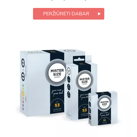
PERŽIŪRĖTI DABAR