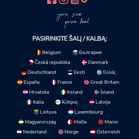
your size
pure feel
PASIRINKITE ŠALĮ / KALBĄ:
Belgium
България
Česká republika
Danmark
Deutschland
Eesti
Ελλάς
España
France
Great Britain
Hrvatska
Ireland
Ísland
Italia
Κύπρος
Latvija
Lietuva
Luxembourg
Magyarország
Malta
Maroc
Nederland
Norge
Österreich