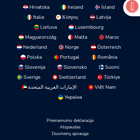
Hrvatska
Ireland
Ísland
Italia
Κύπρος
Latvija
Lietuva
Luxembourg
Magyarország
Malta
Maroc
Nederland
Norge
Österreich
Polska
Portugal
România
Slovenija
Slovensko
Suomi
Sverige
Switzerland
Türkiye
الإمارات العربية المتحدة
Việt Nam
Україна
Prieinamumo deklaracija
Atspaudas
Duomenų apsauga