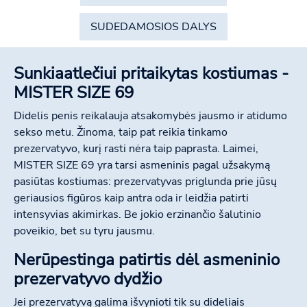
SUDEDAMOSIOS DALYS
Sunkiaatlečiui pritaikytas kostiumas -
MISTER SIZE 69
Didelis penis reikalauja atsakomybės jausmo ir atidumo
sekso metu. Žinoma, taip pat reikia tinkamo
prezervatyvo, kurį rasti nėra taip paprasta. Laimei,
MISTER SIZE 69 yra tarsi asmeninis pagal užsakymą
pasiūtas kostiumas: prezervatyvas priglunda prie jūsų
geriausios figūros kaip antra oda ir leidžia patirti
intensyvias akimirkas. Be jokio erzinančio šalutinio
poveikio, bet su tyru jausmu.
Nerūpestinga patirtis dėl asmeninio
prezervatyvo dydžio
Jei prezervatyvą galima išvynioti tik su dideliais