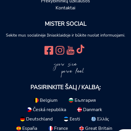
Prekybininkų užklausos
Kontaktai
MISTER SOCIAL
Sekite mus socialinėje žiniasklaidoje ir būkite nuolat informuojami.
your size
pure feel
PASIRINKITE ŠALĮ / KALBĄ:
Belgium
България
Česká republika
Danmark
Deutschland
Eesti
Ελλάς
España
France
Great Britain