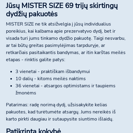
Jūsų MISTER SIZE 69 trijų skirtingų
dydžių pakuotės
MISTER SIZE ne tik atsižvelgia į jūsų individualius
poreikius, kai kalbama apie prezervatyvo dydį, bet ir
visada turi jums tinkamo dydžio pakuotę. Taigi nesvarbu,
ar tai būtų greitas pasimylėjimas tarpduryje, ar
retkarčiais pasitaikantis bandymas, ar itin karštas meilės
etapas - rinktis galite patys:
3 vienetai - praktiškam išbandymui
10 dalių - kitoms meilės naktims
36 vienetai - atsargos optimistams ir taupiems
žmonėms
Patarimas: radę norimą dydį, užsisakykite kelias
pakuotes, kad turėtumėte atsargų. Jums nereikės iš
karto pirkti daugiau ir sutaupysite siuntimo išlaidų.
Patikrinta kokybė