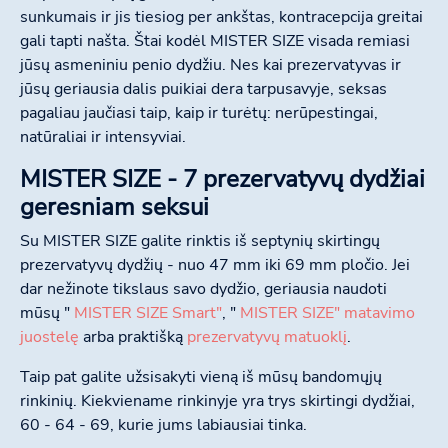
sunkumais ir jis tiesiog per ankštas, kontracepcija greitai
gali tapti našta. Štai kodėl MISTER SIZE visada remiasi
jūsų asmeniniu penio dydžiu. Nes kai prezervatyvas ir
jūsų geriausia dalis puikiai dera tarpusavyje, seksas
pagaliau jaučiasi taip, kaip ir turėtų: nerūpestingai,
natūraliai ir intensyviai.
MISTER SIZE - 7 prezervatyvų dydžiai
geresniam seksui
Su MISTER SIZE galite rinktis iš septynių skirtingų
prezervatyvų dydžių - nuo 47 mm iki 69 mm pločio. Jei
dar nežinote tikslaus savo dydžio, geriausia naudoti
mūsų "
MISTER SIZE Smart"
, "
MISTER SIZE" matavimo
juostelę
arba praktišką
prezervatyvų matuoklį
.
Taip pat galite užsisakyti vieną iš mūsų bandomųjų
rinkinių. Kiekviename rinkinyje yra trys skirtingi dydžiai,
60 - 64 - 69, kurie jums labiausiai tinka.