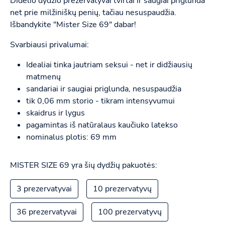
Didelio dydžio prezervatyvai tvirtai ir saugiai priglunda
net prie milžiniškų penių, tačiau nesuspaudžia.
Išbandykite "Mister Size 69" dabar!
Svarbiausi privalumai:
Idealiai tinka jautriam seksui - net ir didžiausių
matmenų
sandariai ir saugiai priglunda, nesuspaudžia
tik 0,06 mm storio - tikram intensyvumui
skaidrus ir lygus
pagamintas iš natūralaus kaučiuko latekso
nominalus plotis: 69 mm
MISTER SIZE 69 yra šių dydžių pakuotės:
3 prezervatyvai
10 prezervatyvų
36 prezervatyvai
100 prezervatyvų