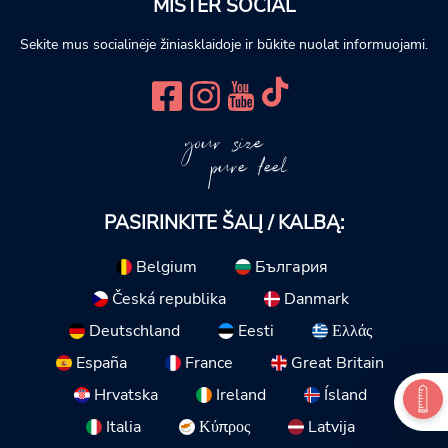
MISTER SOCIAL
Sekite mus socialinėje žiniasklaidoje ir būkite nuolat informuojami.
your size
pure feel
PASIRINKITE ŠALĮ / KALBĄ:
Belgium
България
Česká republika
Danmark
Deutschland
Eesti
Ελλάς
España
France
Great Britain
Hrvatska
Ireland
Ísland
Italia
Κύπρος
Latvija