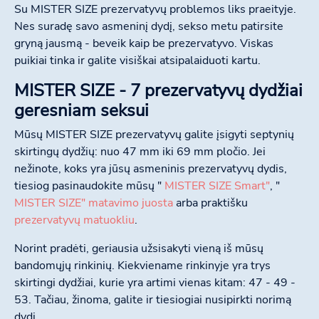
Su MISTER SIZE prezervatyvų problemos liks praeityje.
Nes suradę savo asmeninį dydį, sekso metu patirsite
gryną jausmą - beveik kaip be prezervatyvo. Viskas
puikiai tinka ir galite visiškai atsipalaiduoti kartu.
MISTER SIZE - 7 prezervatyvų dydžiai
geresniam seksui
Mūsų MISTER SIZE prezervatyvų galite įsigyti septynių
skirtingų dydžių: nuo 47 mm iki 69 mm pločio. Jei
nežinote, koks yra jūsų asmeninis prezervatyvų dydis,
tiesiog pasinaudokite mūsų "
MISTER SIZE Smart"
, "
MISTER SIZE" matavimo juosta
arba praktišku
prezervatyvų matuokliu
.
Norint pradėti, geriausia užsisakyti vieną iš mūsų
bandomųjų rinkinių. Kiekviename rinkinyje yra trys
skirtingi dydžiai, kurie yra artimi vienas kitam: 47 - 49 -
53. Tačiau, žinoma, galite ir tiesiogiai nusipirkti norimą
dydį.