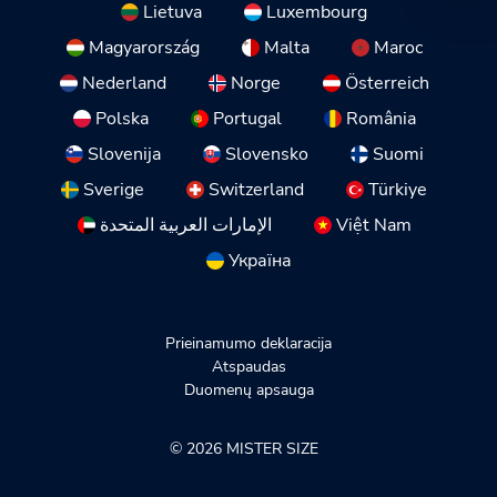
Lietuva
Luxembourg
Magyarország
Malta
Maroc
Nederland
Norge
Österreich
Polska
Portugal
România
Slovenija
Slovensko
Suomi
Sverige
Switzerland
Türkiye
الإمارات العربية المتحدة
Việt Nam
Україна
Prieinamumo deklaracija
Atspaudas
Duomenų apsauga
© 2026 MISTER SIZE