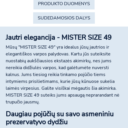
PRODUKTO DUOMENYS
SUDEDAMOSIOS DALYS
Jautri elegancija - MISTER SIZE 49
Mūsų "MISTER SIZE 49" yra idealus jūsų jautrios ir
elegantiškos varpos palydovas. Kartu jūs suteiksite
nuostabių aukščiausios ekstazės akimirkų, nes jums
nereikia didžiulės varpos, kad galėtumėte nuversti
kalnus. Jums tiesiog reikia tinkamo pojūčio tiems
intymiems prisilietimams, kurie jūsų kūnuose sukelia
laimės virpesius. Galite visiškai mėgautis šia akimirka.
MISTER SIZE 49 suteiks jums apsaugą neprarandant nė
trupučio jausmų.
Daugiau pojūčių su savo asmeniniu
prezervatyvo dydžiu