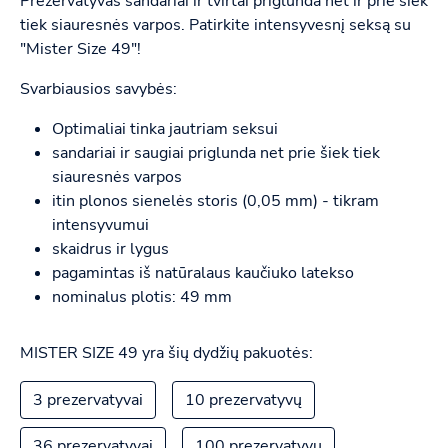
Prezervatyvas sandariai ir tvirtai priglunda net ir prie šiek
tiek siauresnės varpos. Patirkite intensyvesnį seksą su
"Mister Size 49"!
Svarbiausios savybės:
Optimaliai tinka jautriam seksui
sandariai ir saugiai priglunda net prie šiek tiek
siauresnės varpos
itin plonos sienelės storis (0,05 mm) - tikram
intensyvumui
skaidrus ir lygus
pagamintas iš natūralaus kaučiuko latekso
nominalus plotis: 49 mm
MISTER SIZE 49 yra šių dydžių pakuotės:
3 prezervatyvai
10 prezervatyvų
36 prezervatyvai
100 prezervatyvų