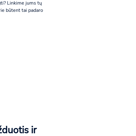
gti? Linkime jums tų
rie būtent tai padaro
duotis ir