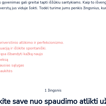
gyvenimas gali greitai tapti iššūkiu santykiams. Kaip to išven
verstų jus viduje šokti. Todėl turime jums penkis žingsnius, ku
priverstinio atlikimo ir perfekcionizmo.
tuaciją ir išlikite spontaniški.
rąsa išbandyti kažką naujo
seksą
iausias sąlygas
gaukitės
1 žingsnis
nkite save nuo spaudimo atlikti už