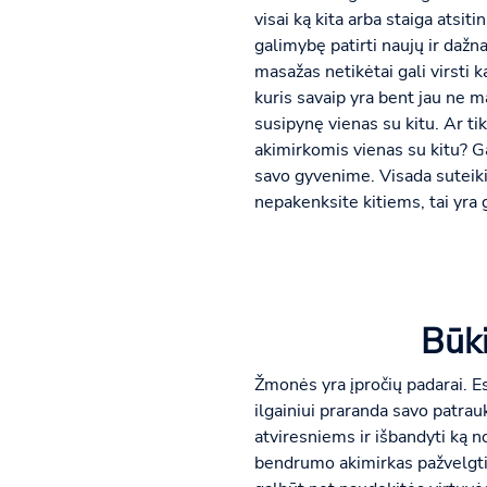
visai ką kita arba staiga atsi
galimybę patirti naujų ir dažn
masažas netikėtai gali virsti 
kuris savaip yra bent jau ne m
susipynę vienas su kitu. Ar ti
akimirkomis vienas su kitu? Ga
savo gyvenime. Visada suteikite
nepakenksite kitiems, tai yra 
Būki
Žmonės yra įpročių padarai. Esa
ilgainiui praranda savo patrau
atviresniems ir išbandyti ką n
bendrumo akimirkas pažvelgti n