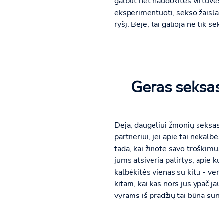
galbūt net naudokitės virtuvės
eksperimentuoti, sekso žaislai
ryšį. Beje, tai galioja ne tik s
Geras seksas 
Deja, daugeliui žmonių seksas 
partneriui, jei apie tai nekal
tada, kai žinote savo troškimu
jums atsiveria patirtys, apie k
kalbėkitės vienas su kitu - ve
kitam, kai kas nors jus ypač ja
vyrams iš pradžių tai būna sun