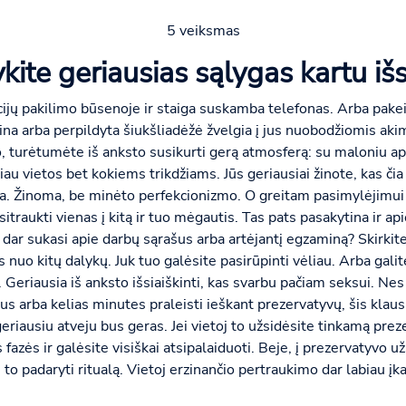
5 veiksmas
ite geriausias sąlygas kartu išs
ijų pakilimo būsenoje ir staiga suskamba telefonas. Arba pakeič
kina arba perpildyta šiukšliadėžė žvelgia į jus nuobodžiomis akim
 turėtumėte iš anksto susikurti gerą atmosferą: su maloniu apš
au vietos bet kokiems trikdžiams. Jūs geriausiai žinote, kas čia 
nka. Žinoma, be minėto perfekcionizmo. O greitam pasimylėjimui vi
itraukti vienas į kitą ir tuo mėgautis. Tas pats pasakytina ir apie
s dar sukasi apie darbų sąrašus arba artėjantį egzaminą? Skirkite
s nuo kitų dalykų. Juk tuo galėsite pasirūpinti vėliau. Arba galit
. Geriausia iš anksto išsiaiškinti, kas svarbu pačiam seksui. Nes
us arba kelias minutes praleisti ieškant prezervatyvų, šis klaus
eriausiu atveju bus geras. Jei vietoj to užsidėsite tinkamą prez
 fazės ir galėsite visiškai atsipalaiduoti. Beje, į prezervatyvo už
š to padaryti ritualą. Vietoj erzinančio pertraukimo dar labiau įk