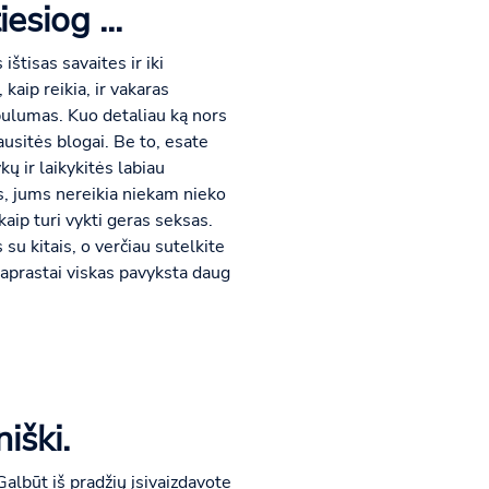
esiog ...
ištisas savaites ir iki
aip reikia, ir vakaras
obulumas. Kuo detaliau ką nors
ausitės blogai. Be to, esate
ų ir laikykitės labiau
s, jums nereikia niekam nieko
 kaip turi vykti geras seksas.
 su kitais, o verčiau sutelkite
paprastai viskas pavyksta daug
niški.
Galbūt iš pradžių įsivaizdavote