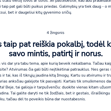
 stalu vietoj lovos ar sofos. Jei pastebėsite, kad abu pradedate
 taip pat gali būti puikus priedas. Galimybių yra tiek daug - o m
eksui, bet ir daugeliui kitų gyvenimo sričių.
4 žingsnis
taip pat reiškia pokalbį, todėl 
savo mintis, patirtį ir norus.
vis dar yra tabu tema, apie kurią beveik nekalbama. Tačiau kaip
bėsite? Atvirumas čia gali būti neįtikėtinai patrauklus. Nes ger
s ir tai, kas iš tikrųjų jaudina kitą žmogų. Kartu su atvirumu ir
urias anksčiau galėjote tik pasvajoti. Kartais tik smulkmenos dar
rta! Beje, tai galioja ir tarpušvenčiu: duokite vienas kitam užuo
udina. Tai galite daryti ne tik žodžiais, bet ir gestais, išraiški
ku, tačiau dėl to poveikis būna dar nuostabesnis.