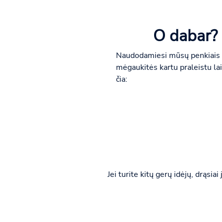
O dabar? 
Naudodamiesi mūsų penkiais žin
mėgaukitės kartu praleistu lai
čia:
Jei turite kitų gerų idėjų, drąsi