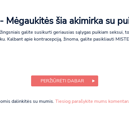
- Mėgaukitės šia akimirka su pui
gsniais galite susikurti geriausias sąlygas puikiam seksui, tod
ku. Kalbant apie kontracepciją, žinoma, galite pasikliauti MISTE
PERŽIŪRĖTI DABAR
ai jomis dalinkitės su mumis.
Tiesiog parašykite mums komentarą