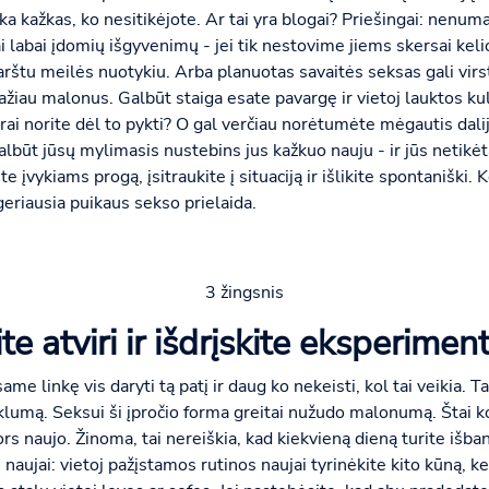
tinka kažkas, ko nesitikėjote. Ar tai yra blogai? Priešingai: ne
ai labai įdomių išgyvenimų - jei tik nestovime jiems skersai keli
karštu meilės nuotykiu. Arba planuotas savaitės seksas gali virs
ažiau malonus. Galbūt staiga esate pavargę ir vietoj lauktos k
krai norite dėl to pykti? O gal verčiau norėtumėte mėgautis dal
lbūt jūsų mylimasis nustebins jus kažkuo nauju - ir jūs netikėta
 įvykiams progą, įsitraukite į situaciją ir išlikite spontaniški. 
geriausia puikaus sekso prielaida.
3 žingsnis
te atviri ir išdrįskite eksperiment
me linkę vis daryti tą patį ir daug ko nekeisti, kol tai veikia. T
klumą. Seksui ši įpročio forma greitai nužudo malonumą. Štai k
ors naujo. Žinoma, tai nereiškia, kad kiekvieną dieną turite išba
aujai: vietoj pažįstamos rutinos naujai tyrinėkite kito kūną, ke