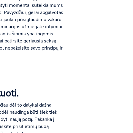
numatyti momentai suteikia mums
o. Pavyzdžiui, gerai apgalvotas
ti jaukiu prisiglaudimo vakaru,
ulminacijos užmiegate intymiai
ijantis šiomis ypatingomis
i patirsite geriausią seksą
Kol nepažeisite savo principų ir
uoti.
ačiau dėl to dalykai dažnai
odėl naudinga būti šiek tiek
ndyti naują pozą. Pakanka į
iskite prisilietimų būdą,