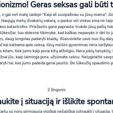
onizmo! Geras seksas gali būti ti
ę, o gal net matę laidoje "Kaip aš susipažinau su jūsų mama": Jūs 
ujųjų metų išvakarių vakarą, o paskui vėl viskas eina ne taip, k
iškos katastrofos. Priežastis gana paprasta: trukdo jūsų pačių t
 lūkesčiai, tuo didesnė tikimybė, kad kažkas nepavyks ir dėl to j
, daug lengviau padaryti klaidų. Išlaisvinkite save nuo šių dalyk
pač kai kalbama apie seksą. Jūsų meilės gyvenimas nėra varžybo
as kitam, tiek jums kaip porai kitų atžvilgiu. Nėra jokių taisyklių,
ažnai jūs, kaip laiminga pora, užsiimate seksu. Nelyginkite savęs
aryti tai, kas jums padeda gerai jaustis. Be lūkesčių spaudimo 
2 žingsnis
aukite į situaciją ir išlikite sponta
tu su noru pirmiausia visiškai nešališkai įsitraukti į situaciją. 