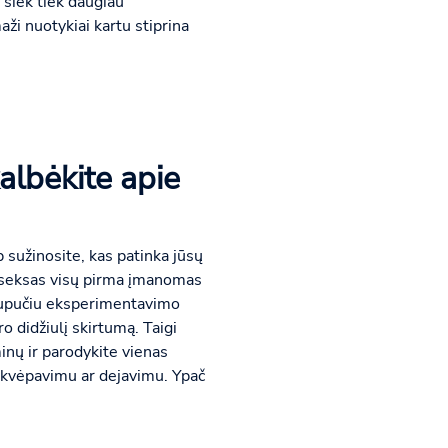
 šiek tiek daugiau
aži nuotykiai kartu stiprina
kalbėkite apie
 sužinosite, kas patinka jūsų
as seksas visų pirma įmanomas
 trupučiu eksperimentavimo
o didžiulį skirtumą. Taigi
minų ir parodykite vienas
ngu kvėpavimu ar dejavimu. Ypač