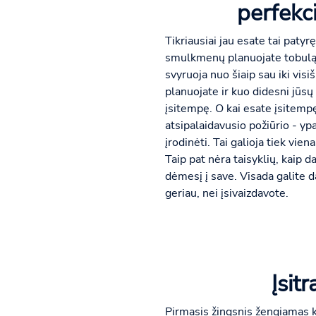
perfekci
Tikriausiai jau esate tai patyr
smulkmenų planuojate tobulą Na
svyruoja nuo šiaip sau iki vis
planuojate ir kuo didesni jūsų
įsitempę. O kai esate įsitempęs
atsipalaidavusio požiūrio - y
įrodinėti. Tai galioja tiek vien
Taip pat nėra taisyklių, kaip d
dėmesį į save. Visada galite d
geriau, nei įsivaizdavote.
Įsitr
Pirmasis žingsnis žengiamas kar