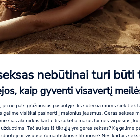
eksas nebūtinai turi būti
jos, kaip gyventi visavertį mei
jei ne pats gražiausias pasaulyje. Jis suteikia mums šiek tiek l
s galime visiškai pasinerti į malonius jausmus. Geras seksas mu
e šias akimirkas kartu. Jis sukelia mažus laimės virpesius, kurie
žduotims. Tačiau kas iš tikrųjų yra geras seksas? Ką galime pada
zduotėje ir visuose romantiškuose filmuose? Nes kartais seksa