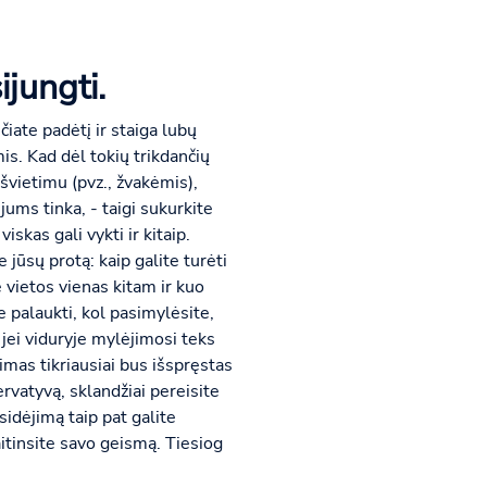
ijungti.
iate padėtį ir staiga lubų
is. Kad dėl tokių trikdančių
vietimu (pvz., žvakėmis),
jums tinka, - taigi sukurkite
skas gali vykti ir kitaip.
 jūsų protą: kaip galite turėti
 vietos vienas kitam ir kuo
e palaukti, kol pasimylėsite,
 jei viduryje mylėjimosi teks
imas tikriausiai bus išspręstas
ervatyvą, sklandžiai pereisite
sidėjimą taip pat galite
aitinsite savo geismą. Tiesiog