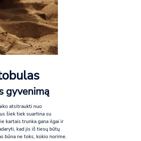
 tobulas
lės gyvenimą
aiko atsitraukti nuo
s šiek tiek suartina su
 kartais trunka gana ilgai ir
ryti, kad jis iš tiesų būtų
s būna ne toks, kokio norime.