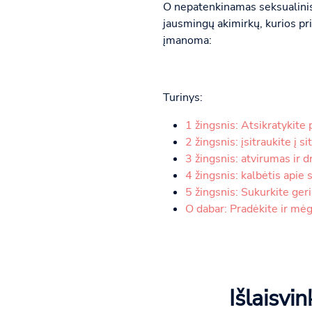
O nepatenkinamas seksualinis 
jausmingų akimirkų, kurios pri
įmanoma:
Turinys:
1 žingsnis: Atsikratykite 
2 žingsnis: įsitraukite į si
3 žingsnis: atvirumas ir d
4 žingsnis: kalbėtis apie 
5 žingsnis: Sukurkite ger
O dabar: Pradėkite ir mė
Išlaisvi