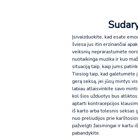
Sudaryk
Įsivaizduokite, kad esate emoc
šviesa jus itin erzinančiai apa
veiksnių neprarastumėte noro,
nuotaikinga muzika ir kuo maži
situaciją taip, kaip jums pati
Tiesiog taip, kad galėtumėte įs
gerą seksą, jei jūsų mintys vi
labiau atlaisvinkite savo minti
kol šios užduotys bus atliktos
aptarti kontracepcijos klausim
iš karto arba tolesnis seksas g
nuo preliudijos prie karštosios
pažvelgti žaismingai ir kartu i
pabandykite.