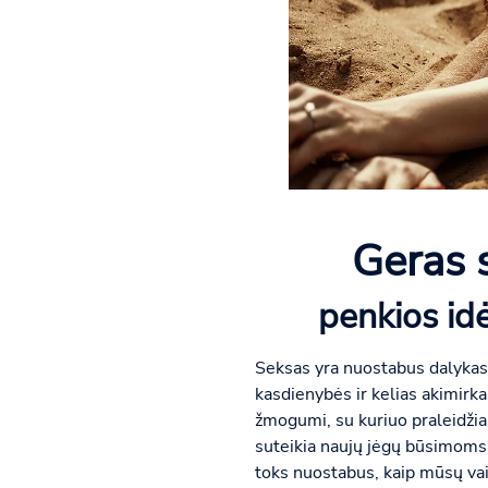
Geras s
penkios idė
Seksas yra nuostabus dalykas, 
kasdienybės ir kelias akimirka
žmogumi, su kuriuo praleidžiam
suteikia naujų jėgų būsimoms u
toks nuostabus, kaip mūsų vai