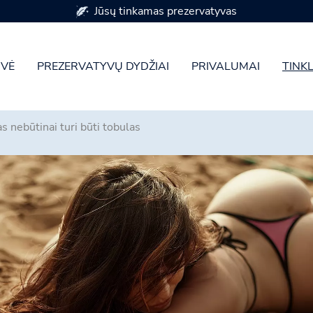
Yra 7 prezervatyvų dydžių
VĖ
PREZERVATYVŲ DYDŽIAI
PRIVALUMAI
TINK
s nebūtinai turi būti tobulas