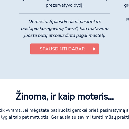
prezervatyvo dydį.
gr
s
Dėmesio: Spausdindami pasirinkite
puslapio koregavimą "nėra", kad matavimo
juosta būtų atspausdinta pagal mastelį.
SPAUSDINTI DABAR
Žinoma, ir kaip moteris...
 tik vyrams. Jei mėgstate pasiruošti gerokai prieš pasimatymą a
lygiai taip pat matuotis. Geriausia su savimi turėti mūsų prakti