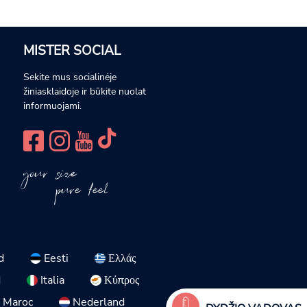
MISTER SOCIAL
Sekite mus socialinėje
žiniasklaidoje ir būkite nuolat
informuojami.
your size
pure feel
d
Eesti
Ελλάς
d
Italia
Κύπρος
Maroc
Nederland