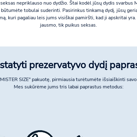
 seksas nepriklauso nuo dydžio. Štai kodėl jūsų dydis svarbus 
būtumėte tobulai suderinti. Pasirinkus tinkamą dydį, jūsų geriau
, kuri pagaliau leis jums visiškai pamiršti, kad ji apskritai y
jausmo, tik puikus seksas.
statyti prezervatyvo dydį papras
"MISTER SIZE" pakuotę, pirmiausia turėtumėte išsiaiškinti savo
Mes sukūrėme jums tris labai paprastus metodus: