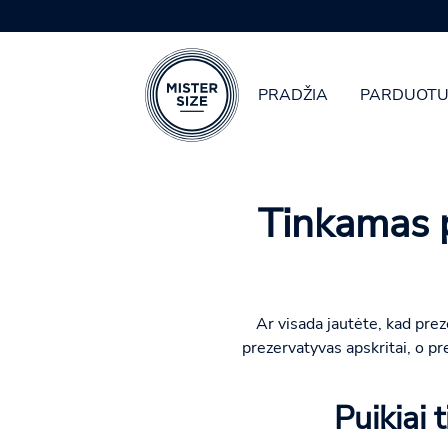
PRADŽIA
PARDUOTU
Skip to main content
Tinkamas p
Ar visada jautėte, kad pre
prezervatyvas apskritai, o pr
Puikiai 