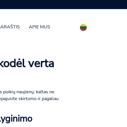
LARAŠTIS
APIE MUS
kodėl verta
 puikių naujienų: kaltas ne
epajusite skirtumo ir pagaliau
 lyginimo