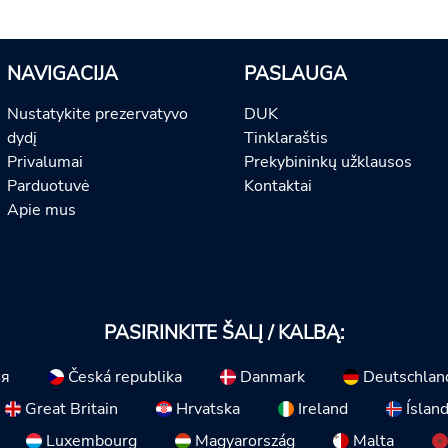
NAVIGACIJA
PASLAUGA
Nustatykite prezervatyvo
DUK
dydį
Tinklaraštis
Privalumai
Prekybininkų užklausos
Parduotuvė
Kontaktai
Apie mus
PASIRINKITE ŠALĮ / KALBĄ:
ия
Česká republika
Danmark
Deutschlan
Great Britain
Hrvatska
Ireland
Íslan
Luxembourg
Magyarország
Malta