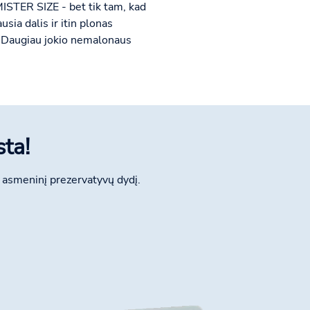
MISTER SIZE - bet tik tam, kad
sia dalis ir itin plonas
ra. Daugiau jokio nemalonaus
ta!
 asmeninį prezervatyvų dydį.