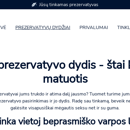
Jūsų tinkamas prezervatyvas
VĖ
PREZERVATYVŲ DYDŽIAI
PRIVALUMAI
TINK
rezervatyvo dydis - štai 
matuotis
zervatyvai jums trukdo ir atima dalį jausmo? Tuomet turime jums
ezervatyvo pasirinkimas ir jo dydis. Radę sau tinkamą, beveik n
galėsite visapusiškai mėgautis seksu net ir su guma.
tinka vietoj beprasmiško varpos