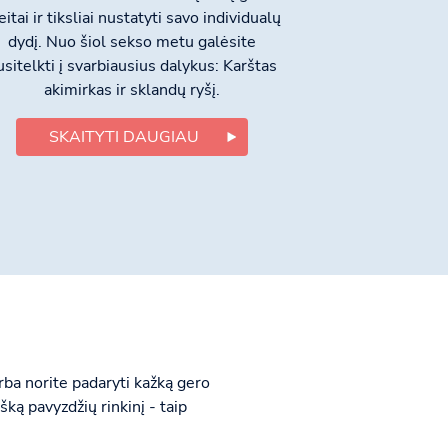
eitai ir tiksliai nustatyti savo individualų
dydį. Nuo šiol sekso metu galėsite
usitelkti į svarbiausius dalykus: Karštas
akimirkas ir sklandų ryšį.
SKAITYTI DAUGIAU
rba norite padaryti kažką gero
šką pavyzdžių rinkinį - taip