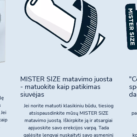
MISTER SIZE matavimo juosta
"C
- matuokite kaip patikimas
sp
siuvėjas
da
lę
s
Jei norite matuoti klasikiniu būdu, tiesiog
 Jei
atsispausdinkite mūsų MISTER SIZE
pa
kaip
matavimo juostą. Iškirpkite ją ir atsargiai
o
apjuoskite savo erekcijos varpą. Tada
galėsite lengvai nuskaityti savo asmeninį
ko