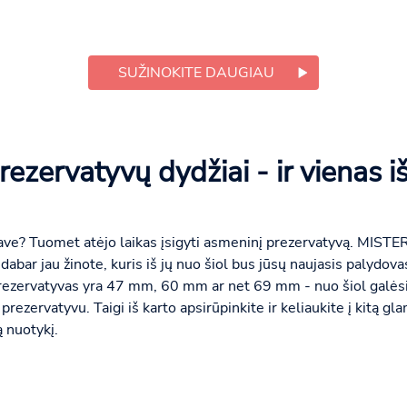
SUŽINOKITE DAUGIAU
ezervatyvų dydžiai - ir vienas iš
ave? Tuomet atėjo laikas įsigyti asmeninį prezervatyvą. MISTER
r dabar jau žinote, kuris iš jų nuo šiol bus jūsų naujasis palydov
prezervatyvas yra 47 mm, 60 mm ar net 69 mm - nuo šiol galės
rezervatyvu. Taigi iš karto apsirūpinkite ir keliaukite į kitą g
ą nuotykį.