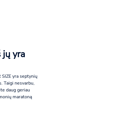
 jų yra
 SIZE yra septynių
as. Taigi nesvarbu,
ite daug geriau
lamonių maratoną