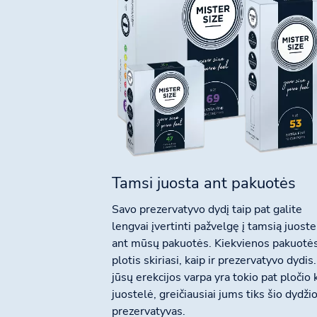
Tamsi juosta ant pakuotės
Savo prezervatyvo dydį taip pat galite
lengvai įvertinti pažvelgę į tamsią juoste
ant mūsų pakuotės. Kiekvienos pakuotė
plotis skiriasi, kaip ir prezervatyvo dydis.
jūsų erekcijos varpa yra tokio pat pločio 
juostelė, greičiausiai jums tiks šio dydži
prezervatyvas.