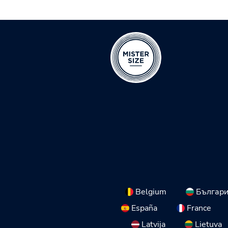
Belgium
Българ
España
France
Latvija
Lietuva