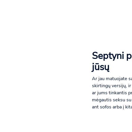
Septyni pr
jūsų
Ar jau matuojate s
skirtingų versijų, i
ar jums tinkantis 
mėgautis seksu su p
ant sofos arba į kit