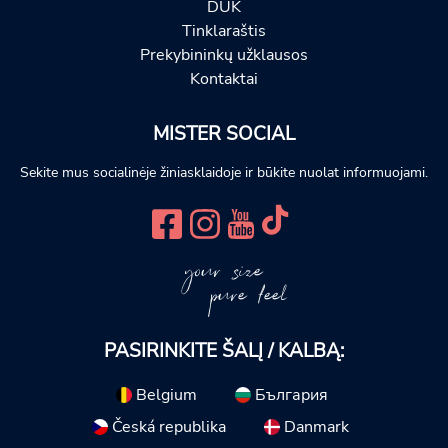
DUK
Tinklaraštis
Prekybininkų užklausos
Kontaktai
MISTER SOCIAL
Sekite mus socialinėje žiniasklaidoje ir būkite nuolat informuojami.
your size
pure feel
PASIRINKITE ŠALĮ / KALBĄ:
Belgium
България
Česká republika
Danmark