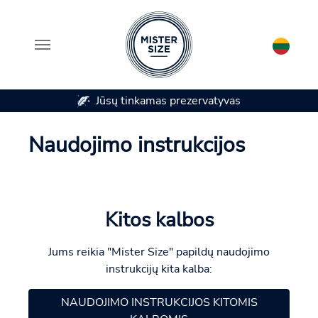
Jūsų tinkamas prezervatyvas
Skip to main content
Naudojimo instrukcijos
Kitos kalbos
Jums reikia "Mister Size" papildų naudojimo
instrukcijų kita kalba:
NAUDOJIMO INSTRUKCIJOS KITOMIS