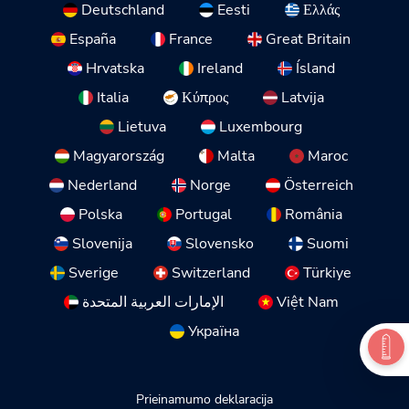
Deutschland
Eesti
Ελλάς
España
France
Great Britain
Hrvatska
Ireland
Ísland
Italia
Κύπρος
Latvija
Lietuva
Luxembourg
Magyarország
Malta
Maroc
Nederland
Norge
Österreich
Polska
Portugal
România
Slovenija
Slovensko
Suomi
Sverige
Switzerland
Türkiye
الإمارات العربية المتحدة
Việt Nam
Україна
Prieinamumo deklaracija