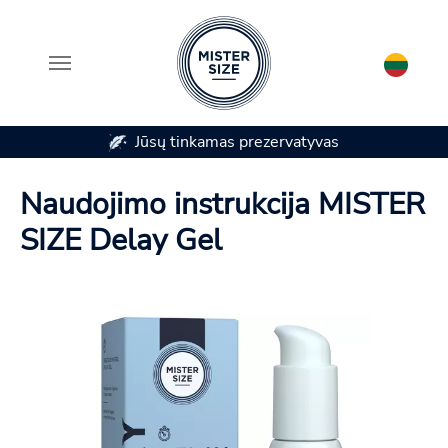
Jūsų tinkamas prezervatyvas
Skip to main content
Naudojimo instrukcija MISTER
SIZE Delay Gel