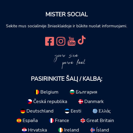
MISTER SOCIAL
Sekite mus socialinėje žiniasklaidoje ir būkite nuolat informuojami.
your size
pure feel
PASIRINKITE ŠALĮ / KALBĄ:
Belgium
България
Česká republika
Danmark
Deutschland
Eesti
Ελλάς
España
France
Great Britain
Hrvatska
Ireland
Ísland