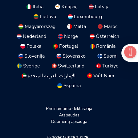
Italia
Κύπρος
Latvija
Lietuva
Luxembourg
Magyarország
Malta
Maroc
Nederland
Norge
Österreich
Polska
Portugal
România
Slovenija
Slovensko
Suomi
Sverige
Switzerland
Türkiye
الإمارات العربية المتحدة
Việt Nam
Україна
Prieinamumo deklaracija
Atspaudas
Duomenų apsauga
© 2026 MISTER SIZE