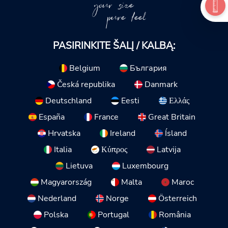
your size
pure feel
PASIRINKITE ŠALĮ / KALBĄ:
Belgium
България
Česká republika
Danmark
Deutschland
Eesti
Ελλάς
España
France
Great Britain
Hrvatska
Ireland
Ísland
Italia
Κύπρος
Latvija
Lietuva
Luxembourg
Magyarország
Malta
Maroc
Nederland
Norge
Österreich
Polska
Portugal
România