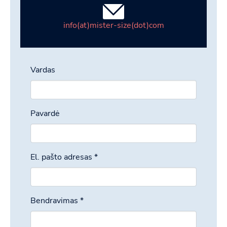
info(at)mister-size(dot)com
Vardas
Pavardė
El. pašto adresas
*
Bendravimas
*