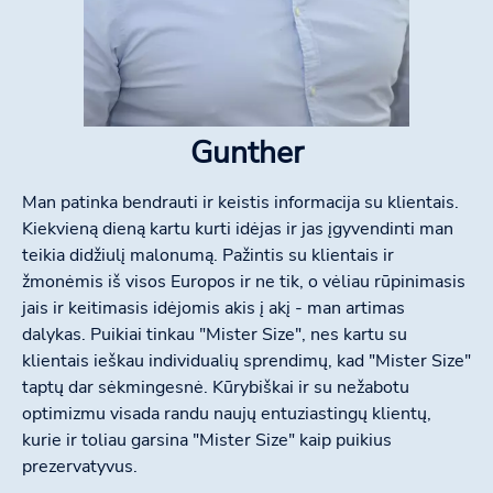
Gunther
Man patinka bendrauti ir keistis informacija su klientais.
Kiekvieną dieną kartu kurti idėjas ir jas įgyvendinti man
teikia didžiulį malonumą. Pažintis su klientais ir
žmonėmis iš visos Europos ir ne tik, o vėliau rūpinimasis
jais ir keitimasis idėjomis akis į akį - man artimas
dalykas. Puikiai tinkau "Mister Size", nes kartu su
klientais ieškau individualių sprendimų, kad "Mister Size"
taptų dar sėkmingesnė. Kūrybiškai ir su nežabotu
optimizmu visada randu naujų entuziastingų klientų,
kurie ir toliau garsina "Mister Size" kaip puikius
prezervatyvus.