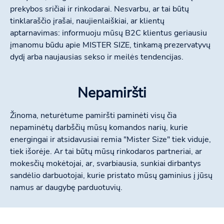
prekybos sričiai ir rinkodarai. Nesvarbu, ar tai būtų
tinklaraščio įrašai, naujienlaiškiai, ar klientų
aptarnavimas: informuoju mūsų B2C klientus geriausiu
įmanomu būdu apie MISTER SIZE, tinkamą prezervatyvų
dydį arba naujausias sekso ir meilės tendencijas.
Nepamiršti
Žinoma, neturėtume pamiršti paminėti visų čia
nepaminėtų darbščių mūsų komandos narių, kurie
energingai ir atsidavusiai remia "Mister Size" tiek viduje,
tiek išorėje. Ar tai būtų mūsų rinkodaros partneriai, ar
mokesčių mokėtojai, ar, svarbiausia, sunkiai dirbantys
sandėlio darbuotojai, kurie pristato mūsų gaminius į jūsų
namus ar daugybę parduotuvių.