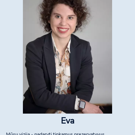
Eva
Mūsų vizija - padaryti tinkamus prezervatyvus