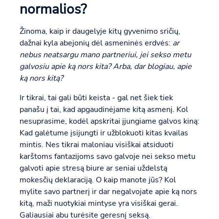
normalios?
Žinoma, kaip ir daugelyje kitų gyvenimo sričių,
dažnai kyla abejonių dėl asmeninės erdvės:
ar
nebus neatsargu mano partneriui, jei sekso metu
galvosiu apie ką nors kita? Arba, dar blogiau, apie
ką nors kitą?
Ir tikrai, tai gali būti keista - gal net šiek tiek
panašu į tai, kad apgaudinėjame kitą asmenį. Kol
nesuprasime, kodėl apskritai įjungiame galvos kiną:
Kad galėtume įsijungti ir užblokuoti kitas kvailas
mintis. Nes tikrai maloniau visiškai atsiduoti
karštoms fantazijoms savo galvoje nei sekso metu
galvoti apie stresą biure ar seniai uždelstą
mokesčių deklaraciją. O kaip manote jūs? Kol
mylite savo partnerį ir dar negalvojate apie ką nors
kitą, maži nuotykiai mintyse yra visiškai gerai.
Galiausiai abu turėsite geresnį seksą.