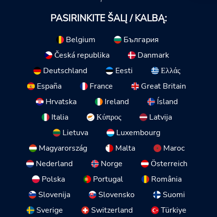
PASIRINKITE ŠALĮ / KALBĄ:
Belgium
България
Česká republika
Danmark
Deutschland
Eesti
Ελλάς
España
France
Great Britain
Hrvatska
Ireland
Ísland
Italia
Κύπρος
Latvija
Lietuva
Luxembourg
Magyarország
Malta
Maroc
Nederland
Norge
Österreich
Polska
Portugal
România
Slovenija
Slovensko
Suomi
Sverige
Switzerland
Türkiye