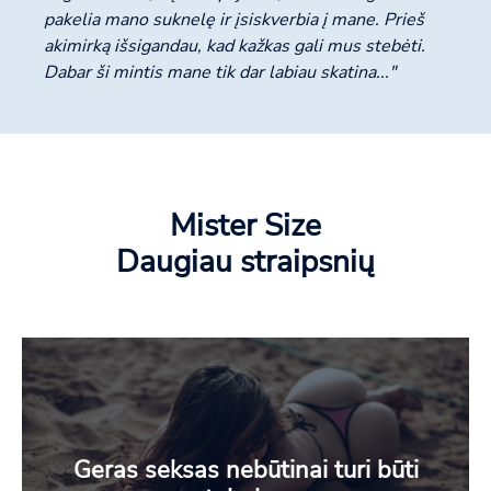
pakelia mano suknelę ir įsiskverbia į mane. Prieš
akimirką išsigandau, kad kažkas gali mus stebėti.
Dabar ši mintis mane tik dar labiau skatina..."
Mister Size
Daugiau straipsnių
Geras seksas nebūtinai turi būti