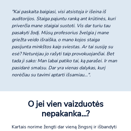
"Kai paskaita baigiasi, visi atsistoja ir išeina iš
auditorijos. Staiga pajuntu ranką ant krūtinės, kuri
priverčia mane staigiai sustoti. Vis dar turiu tau
pasakyti žodį. Mūsų profesorius žvelgia į mane
griežta veido išraiška, o mano kojos staiga
pasijunta minkštos kaip sviestas. Ar tai susiję su
esė? Neturėjau jo rašyti taip provokuojančiai. Bet
tada ji sako: Man labai patiko tai, ką parašei. Ir man
pasidarė smalsu. Dar yra vienas dalykas, kurį
norėčiau su tavimi aptarti išsamiau...".
O jei vien vaizduotės
nepakanka...?
Kartais norime žengti dar vieną žingsnį ir išbandyti