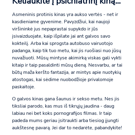
Keliaukite į psichiatrinį kiną...
Asmeninis protinis kinas yra aukso vertės - net ir
kasdieniame gyvenime. Pavyzdžiui, kai naujoji
viršininkė jus nepaprastai supykdo ir jūs
įsivaizduojate, kaip išpilate jai ant galvos savo
kokteilį. Arba kai sprogsta autobuso vairuotojo
padanga, kaip tik tuo metu, kai jis ruošiasi nuo jūsų
nuvažiuoti. Mūsų mintyse akimirką viskas gali vykti
kitaip ir taip pasaldinti mūsų dieną. Nesvarbu, ar tai
būtų maža keršto fantazija, ar mintys apie nuotykių
atostogas, kai sėdime nuobodžioje privalomoje
paskaitoje.
O galvos kinas gana šaunus ir sekso metu. Nes jis
tiksliai parodo, kas mus iš tikrųjų jaudina - daug
labiau nei bet koks pornografijos filmas. Ir taip
padeda mums geriau įsitraukti arba tiesiog įjungti
aukštesnę pavarą. Jei dar to nedarėte, pabandykite!