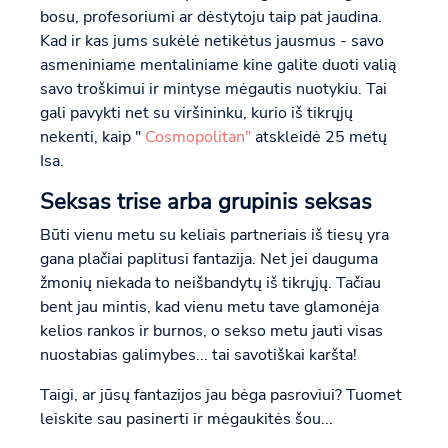
bosu, profesoriumi ar dėstytoju taip pat jaudina.
Kad ir kas jums sukėlė netikėtus jausmus - savo
asmeniniame mentaliniame kine galite duoti valią
savo troškimui ir mintyse mėgautis nuotykiu. Tai
gali pavykti net su viršininku, kurio iš tikrųjų
nekenti, kaip "
Cosmopolitan"
atskleidė 25 metų
Isa.
Seksas trise arba grupinis seksas
Būti vienu metu su keliais partneriais iš tiesų yra
gana plačiai paplitusi fantazija. Net jei dauguma
žmonių niekada to neišbandytų iš tikrųjų. Tačiau
bent jau mintis, kad vienu metu tave glamonėja
kelios rankos ir burnos, o sekso metu jauti visas
nuostabias galimybes... tai savotiškai karšta!
Taigi, ar jūsų fantazijos jau bėga pasroviui? Tuomet
leiskite sau pasinerti ir mėgaukitės šou...