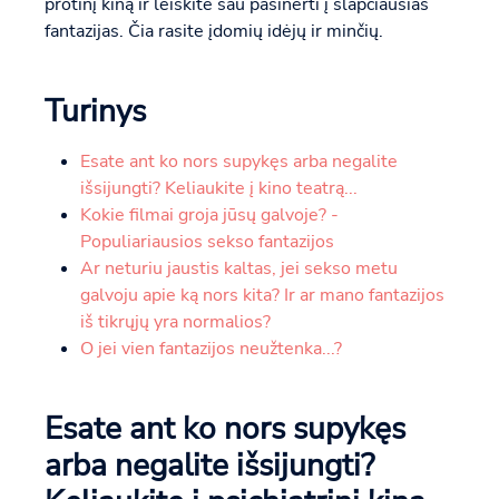
protinį kiną ir leiskite sau pasinerti į slapčiausias
fantazijas. Čia rasite įdomių idėjų ir minčių.
Turinys
Esate ant ko nors supykęs arba negalite
išsijungti? Keliaukite į kino teatrą...
Kokie filmai groja jūsų galvoje? -
Populiariausios sekso fantazijos
Ar neturiu jaustis kaltas, jei sekso metu
galvoju apie ką nors kita? Ir ar mano fantazijos
iš tikrųjų yra normalios?
O jei vien fantazijos neužtenka...?
Esate ant ko nors supykęs
arba negalite išsijungti?