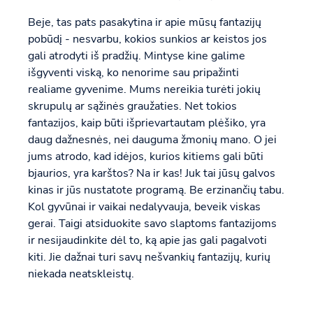
Beje, tas pats pasakytina ir apie mūsų fantazijų
pobūdį - nesvarbu, kokios sunkios ar keistos jos
gali atrodyti iš pradžių. Mintyse kine galime
išgyventi viską, ko nenorime sau pripažinti
realiame gyvenime. Mums nereikia turėti jokių
skrupulų ar sąžinės graužaties. Net tokios
fantazijos, kaip būti išprievartautam plėšiko, yra
daug dažnesnės, nei dauguma žmonių mano. O jei
jums atrodo, kad idėjos, kurios kitiems gali būti
bjaurios, yra karštos? Na ir kas! Juk tai jūsų galvos
kinas ir jūs nustatote programą. Be erzinančių tabu.
Kol gyvūnai ir vaikai nedalyvauja, beveik viskas
gerai. Taigi atsiduokite savo slaptoms fantazijoms
ir nesijaudinkite dėl to, ką apie jas gali pagalvoti
kiti. Jie dažnai turi savų nešvankių fantazijų, kurių
niekada neatskleistų.