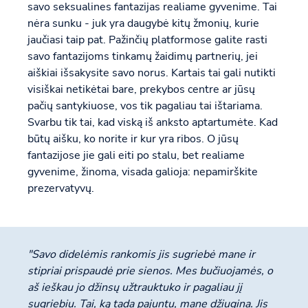
savo seksualines fantazijas realiame gyvenime. Tai
nėra sunku - juk yra daugybė kitų žmonių, kurie
jaučiasi taip pat. Pažinčių platformose galite rasti
savo fantazijoms tinkamų žaidimų partnerių, jei
aiškiai išsakysite savo norus. Kartais tai gali nutikti
visiškai netikėtai bare, prekybos centre ar jūsų
pačių santykiuose, vos tik pagaliau tai ištariama.
Svarbu tik tai, kad viską iš anksto aptartumėte. Kad
būtų aišku, ko norite ir kur yra ribos. O jūsų
fantazijose jie gali eiti po stalu, bet realiame
gyvenime, žinoma, visada galioja: nepamirškite
prezervatyvų.
"Savo didelėmis rankomis jis sugriebė mane ir
stipriai prispaudė prie sienos. Mes bučiuojamės, o
aš ieškau jo džinsų užtrauktuko ir pagaliau jį
sugriebiu. Tai, ką tada pajuntu, mane džiugina. Jis