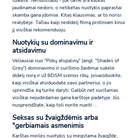
tualete. Nenuostabu - juk tame yra kažkas
jaudinamai nedoro, o netikėtas nuotykis paprastai
skamba gana įdomiai. Kitas klausimas, ar to norisi
realybėje. Tačiau kaip nedidelį filmą protiniam kinui
jį visiškai rekomenduoju.
Nuotykių su dominavimu ir
atsidavimu
Vėliausiai nuo "Pilkų atspalvių" (angl. "Shades of
Grey") dominavimo ir surišimo žaidimai sukėlė
didelį norą ir už BDSM scenos ribų. Įsivaizduokite,
kaip visiškai atsiduodate savo partneriui, o jis
sprendžia, ką turite daryti. Galbūt net surišamas
visiškai nejudėdamas gana karštoje padėtyje. Jūs
nusprendžiate, kaip toli norite nueiti ...
Seksas su žvaigždėmis arba
"gerbiamais asmenimis
Karštas meilės nuotykis su mėgstama žvaigžde,