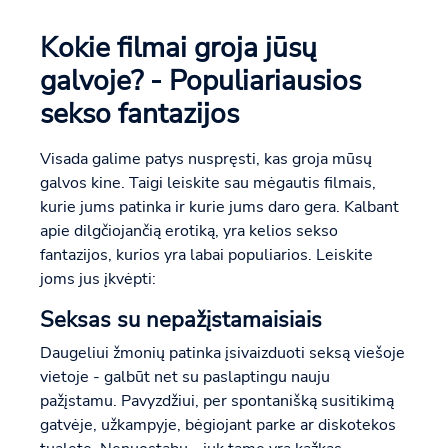
Kokie filmai groja jūsų
galvoje? - Populiariausios
sekso fantazijos
Visada galime patys nuspręsti, kas groja mūsų
galvos kine. Taigi leiskite sau mėgautis filmais,
kurie jums patinka ir kurie jums daro gera. Kalbant
apie dilgčiojančią erotiką, yra kelios sekso
fantazijos, kurios yra labai populiarios. Leiskite
joms jus įkvėpti:
Seksas su nepažįstamaisiais
Daugeliui žmonių patinka įsivaizduoti seksą viešoje
vietoje - galbūt net su paslaptingu nauju
pažįstamu. Pavyzdžiui, per spontanišką susitikimą
gatvėje, užkampyje, bėgiojant parke ar diskotekos