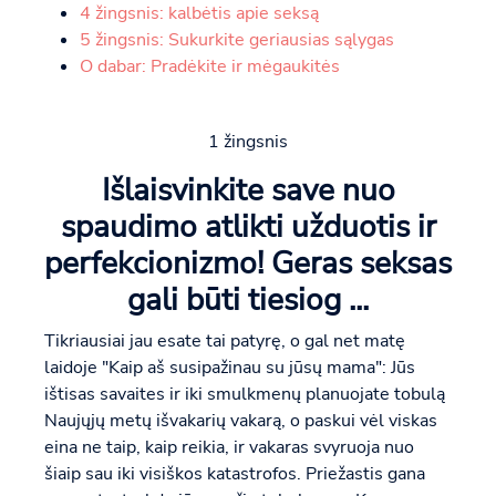
4 žingsnis: kalbėtis apie seksą
5 žingsnis: Sukurkite geriausias sąlygas
O dabar: Pradėkite ir mėgaukitės
1 žingsnis
Išlaisvinkite save nuo
spaudimo atlikti užduotis ir
perfekcionizmo! Geras seksas
gali būti tiesiog ...
Tikriausiai jau esate tai patyrę, o gal net matę
laidoje "Kaip aš susipažinau su jūsų mama": Jūs
ištisas savaites ir iki smulkmenų planuojate tobulą
Naujųjų metų išvakarių vakarą, o paskui vėl viskas
eina ne taip, kaip reikia, ir vakaras svyruoja nuo
šiaip sau iki visiškos katastrofos. Priežastis gana