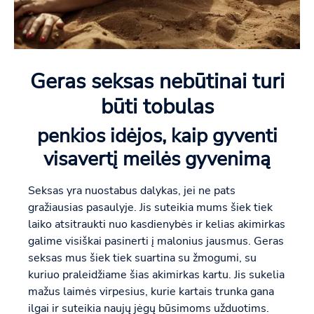
Geras seksas nebūtinai turi
būti tobulas
penkios idėjos, kaip gyventi
visavertį meilės gyvenimą
Seksas yra nuostabus dalykas, jei ne pats
gražiausias pasaulyje. Jis suteikia mums šiek tiek
laiko atsitraukti nuo kasdienybės ir kelias akimirkas
galime visiškai pasinerti į malonius jausmus. Geras
seksas mus šiek tiek suartina su žmogumi, su
kuriuo praleidžiame šias akimirkas kartu. Jis sukelia
mažus laimės virpesius, kurie kartais trunka gana
ilgai ir suteikia naujų jėgų būsimoms užduotims.