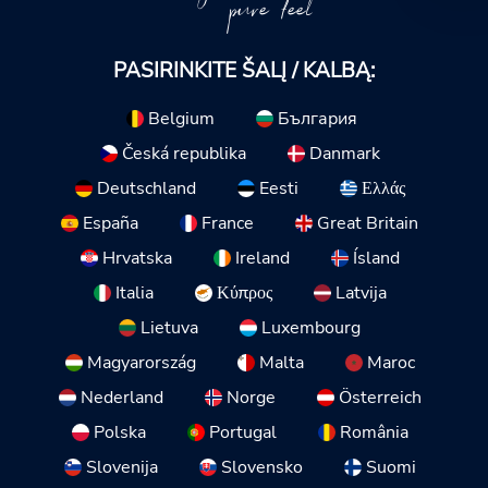
pure feel
PASIRINKITE ŠALĮ / KALBĄ:
Belgium
България
Česká republika
Danmark
Deutschland
Eesti
Ελλάς
España
France
Great Britain
Hrvatska
Ireland
Ísland
Italia
Κύπρος
Latvija
Lietuva
Luxembourg
Magyarország
Malta
Maroc
Nederland
Norge
Österreich
Polska
Portugal
România
Slovenija
Slovensko
Suomi