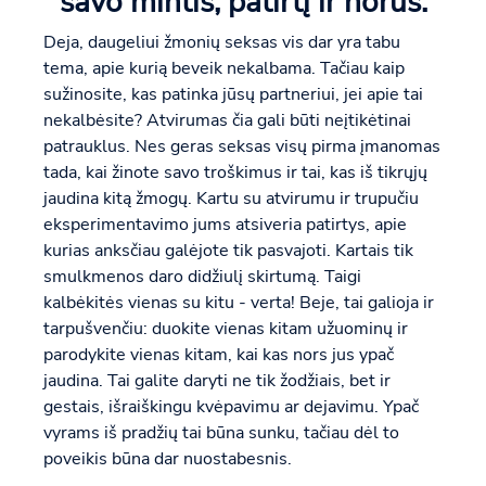
savo mintis, patirtį ir norus.
Deja, daugeliui žmonių seksas vis dar yra tabu
tema, apie kurią beveik nekalbama. Tačiau kaip
sužinosite, kas patinka jūsų partneriui, jei apie tai
nekalbėsite? Atvirumas čia gali būti neįtikėtinai
patrauklus. Nes geras seksas visų pirma įmanomas
tada, kai žinote savo troškimus ir tai, kas iš tikrųjų
jaudina kitą žmogų. Kartu su atvirumu ir trupučiu
eksperimentavimo jums atsiveria patirtys, apie
kurias anksčiau galėjote tik pasvajoti. Kartais tik
smulkmenos daro didžiulį skirtumą. Taigi
kalbėkitės vienas su kitu - verta! Beje, tai galioja ir
tarpušvenčiu: duokite vienas kitam užuominų ir
parodykite vienas kitam, kai kas nors jus ypač
jaudina. Tai galite daryti ne tik žodžiais, bet ir
gestais, išraiškingu kvėpavimu ar dejavimu. Ypač
vyrams iš pradžių tai būna sunku, tačiau dėl to
poveikis būna dar nuostabesnis.