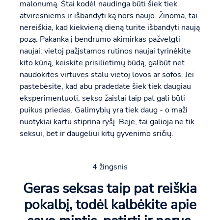
malonumą. Štai kodėl naudinga būti šiek tiek
atviresniems ir išbandyti ką nors naujo. Žinoma, tai
nereiškia, kad kiekvieną dieną turite išbandyti naują
pozą. Pakanka į bendrumo akimirkas pažvelgti
naujai: vietoj pažįstamos rutinos naujai tyrinėkite
kito kūną, keiskite prisilietimų būdą, galbūt net
naudokitės virtuvės stalu vietoj lovos ar sofos. Jei
pastebėsite, kad abu pradedate šiek tiek daugiau
eksperimentuoti, sekso žaislai taip pat gali būti
puikus priedas. Galimybių yra tiek daug - o maži
nuotykiai kartu stiprina ryšį. Beje, tai galioja ne tik
seksui, bet ir daugeliui kitų gyvenimo sričių.
4 žingsnis
Geras seksas taip pat reiškia
pokalbį, todėl kalbėkite apie