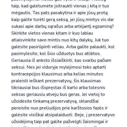
taip, kad galėtumėte įsitraukti vienas į kitą ir tuo
mėgautis. Tas pats pasakytina ir apie jūsų protą:
kaip galite turėti gerą seksą, jei jūsų mintys vis dar
sukasi apie darbų sąrašus arba artėjantį egzaminą?
Skirkite vietos vienas kitam ir kuo labiau
atlaisvinkite savo mintis nuo kitų dalykų. Juk tuo
galėsite pasirūpinti vėliau. Arba galite palaukti, kol
pasimylėsite, kol šios užduotys bus atliktos.
Geriausia iš anksto išsiaiškinti, kas svarbu pačiam
seksui. Nes jei viduryje mylėjimosi teks aptarti
kontracepcijos klausimus arba kelias minutes
praleisti ieškant prezervatyvų, šis klausimas
tikriausiai bus išspręstas iš karto arba tolesnis
seksas geriausiu atveju bus geras. Jei vietoj to
užsidėsite tinkamą prezervatyvą, sklandžiai
pereisite nuo preliudijos prie karštosios fazės ir
galėsite visiškai atsipalaiduoti. Beje, į prezervatyvo
užsidėjimą taip pat galite pažvelgti žaismingai ir