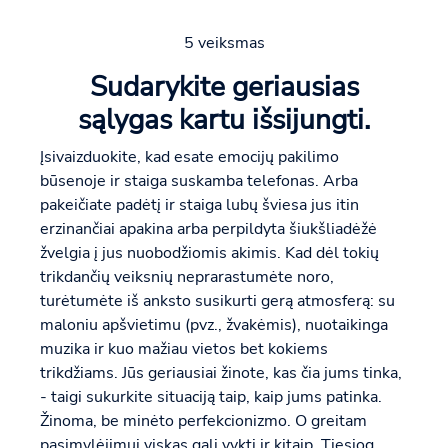
5 veiksmas
Sudarykite geriausias
sąlygas kartu išsijungti.
Įsivaizduokite, kad esate emocijų pakilimo
būsenoje ir staiga suskamba telefonas. Arba
pakeičiate padėtį ir staiga lubų šviesa jus itin
erzinančiai apakina arba perpildyta šiukšliadėžė
žvelgia į jus nuobodžiomis akimis. Kad dėl tokių
trikdančių veiksnių neprarastumėte noro,
turėtumėte iš anksto susikurti gerą atmosferą: su
maloniu apšvietimu (pvz., žvakėmis), nuotaikinga
muzika ir kuo mažiau vietos bet kokiems
trikdžiams. Jūs geriausiai žinote, kas čia jums tinka,
- taigi sukurkite situaciją taip, kaip jums patinka.
Žinoma, be minėto perfekcionizmo. O greitam
pasimylėjimui viskas gali vykti ir kitaip. Tiesiog