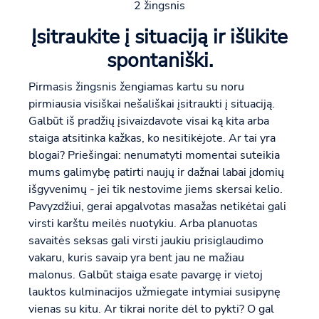
2 žingsnis
Įsitraukite į situaciją ir išlikite
spontaniški.
Pirmasis žingsnis žengiamas kartu su noru
pirmiausia visiškai nešališkai įsitraukti į situaciją.
Galbūt iš pradžių įsivaizdavote visai ką kita arba
staiga atsitinka kažkas, ko nesitikėjote. Ar tai yra
blogai? Priešingai: nenumatyti momentai suteikia
mums galimybę patirti naujų ir dažnai labai įdomių
išgyvenimų - jei tik nestovime jiems skersai kelio.
Pavyzdžiui, gerai apgalvotas masažas netikėtai gali
virsti karštu meilės nuotykiu. Arba planuotas
savaitės seksas gali virsti jaukiu prisiglaudimo
vakaru, kuris savaip yra bent jau ne mažiau
malonus. Galbūt staiga esate pavargę ir vietoj
lauktos kulminacijos užmiegate intymiai susipynę
vienas su kitu. Ar tikrai norite dėl to pykti? O gal