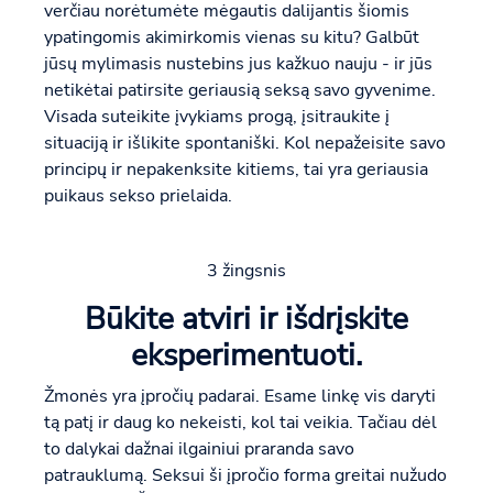
verčiau norėtumėte mėgautis dalijantis šiomis
ypatingomis akimirkomis vienas su kitu? Galbūt
jūsų mylimasis nustebins jus kažkuo nauju - ir jūs
netikėtai patirsite geriausią seksą savo gyvenime.
Visada suteikite įvykiams progą, įsitraukite į
situaciją ir išlikite spontaniški. Kol nepažeisite savo
principų ir nepakenksite kitiems, tai yra geriausia
puikaus sekso prielaida.
3 žingsnis
Būkite atviri ir išdrįskite
eksperimentuoti.
Žmonės yra įpročių padarai. Esame linkę vis daryti
tą patį ir daug ko nekeisti, kol tai veikia. Tačiau dėl
to dalykai dažnai ilgainiui praranda savo
patrauklumą. Seksui ši įpročio forma greitai nužudo