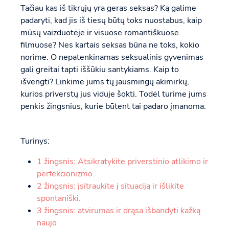
Tačiau kas iš tikrųjų yra geras seksas? Ką galime
padaryti, kad jis iš tiesų būtų toks nuostabus, kaip
mūsų vaizduotėje ir visuose romantiškuose
filmuose? Nes kartais seksas būna ne toks, kokio
norime. O nepatenkinamas seksualinis gyvenimas
gali greitai tapti iššūkiu santykiams. Kaip to
išvengti? Linkime jums tų jausmingų akimirkų,
kurios priverstų jus viduje šokti. Todėl turime jums
penkis žingsnius, kurie būtent tai padaro įmanoma:
Turinys:
1 žingsnis: Atsikratykite priverstinio atlikimo ir
perfekcionizmo.
2 žingsnis: įsitraukite į situaciją ir išlikite
spontaniški.
3 žingsnis: atvirumas ir drąsa išbandyti kažką
naujo