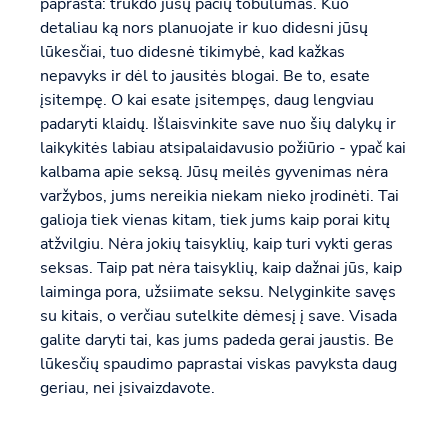
paprasta: trukdo jūsų pačių tobulumas. Kuo
detaliau ką nors planuojate ir kuo didesni jūsų
lūkesčiai, tuo didesnė tikimybė, kad kažkas
nepavyks ir dėl to jausitės blogai. Be to, esate
įsitempę. O kai esate įsitempęs, daug lengviau
padaryti klaidų. Išlaisvinkite save nuo šių dalykų ir
laikykitės labiau atsipalaidavusio požiūrio - ypač kai
kalbama apie seksą. Jūsų meilės gyvenimas nėra
varžybos, jums nereikia niekam nieko įrodinėti. Tai
galioja tiek vienas kitam, tiek jums kaip porai kitų
atžvilgiu. Nėra jokių taisyklių, kaip turi vykti geras
seksas. Taip pat nėra taisyklių, kaip dažnai jūs, kaip
laiminga pora, užsiimate seksu. Nelyginkite savęs
su kitais, o verčiau sutelkite dėmesį į save. Visada
galite daryti tai, kas jums padeda gerai jaustis. Be
lūkesčių spaudimo paprastai viskas pavyksta daug
geriau, nei įsivaizdavote.