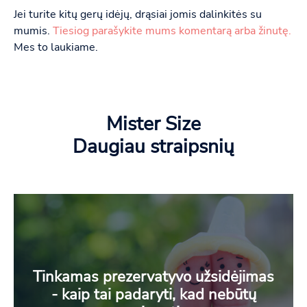
Jei turite kitų gerų idėjų, drąsiai jomis dalinkitės su
mumis.
Tiesiog parašykite mums komentarą arba žinutę.
Mes to laukiame.
Mister Size
Daugiau straipsnių
Tinkamas prezervatyvo užsidėjimas
- kaip tai padaryti, kad nebūtų