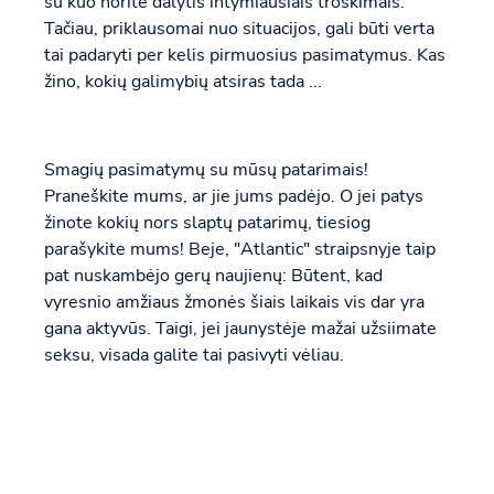
su kuo norite dalytis intymiausiais troškimais.
Tačiau, priklausomai nuo situacijos, gali būti verta
tai padaryti per kelis pirmuosius pasimatymus. Kas
žino, kokių galimybių atsiras tada ...
Smagių pasimatymų su mūsų patarimais!
Praneškite mums, ar jie jums padėjo. O jei patys
žinote kokių nors slaptų patarimų, tiesiog
parašykite mums! Beje, "Atlantic" straipsnyje taip
pat nuskambėjo gerų naujienų: Būtent, kad
vyresnio amžiaus žmonės šiais laikais vis dar yra
gana aktyvūs. Taigi, jei jaunystėje mažai užsiimate
seksu, visada galite tai pasivyti vėliau.