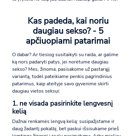
Kas padeda, kai noriu
daugiau sekso? - 5
apčiuopiami patarimai
O dabar? Ar tiesiog susitaikyti su raida, ar galime
ką nors padaryti patys, jei norėtume daugiau
sekso? Mes, žinoma, pasisakome už pastarąjį
variantą, todėl pateikiame penkis pagrindinius
patarimus, kaip ateityje savo gyvenime skirti
daugiau vietos seksui:
1. ne visada pasirinkite lengvesnį
kelią
Dažnai renkamės lengvą kelią: susipažįstame ir
daug žadantį pokalbį, bet paskui išsisukame prieš