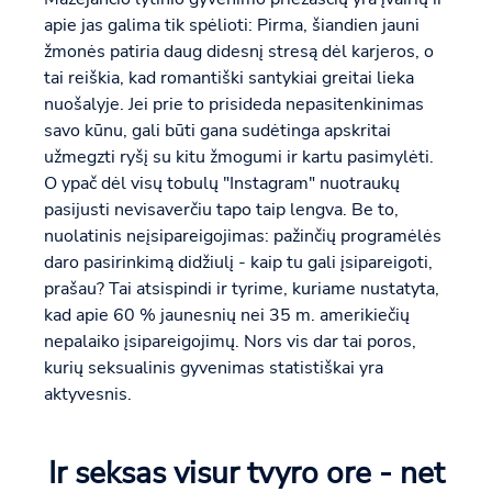
apie jas galima tik spėlioti: Pirma, šiandien jauni
žmonės patiria daug didesnį stresą dėl karjeros, o
tai reiškia, kad romantiški santykiai greitai lieka
nuošalyje. Jei prie to prisideda nepasitenkinimas
savo kūnu, gali būti gana sudėtinga apskritai
užmegzti ryšį su kitu žmogumi ir kartu pasimylėti.
O ypač dėl visų tobulų "Instagram" nuotraukų
pasijusti nevisaverčiu tapo taip lengva. Be to,
nuolatinis neįsipareigojimas: pažinčių programėlės
daro pasirinkimą didžiulį - kaip tu gali įsipareigoti,
prašau? Tai atsispindi ir tyrime, kuriame nustatyta,
kad apie 60 % jaunesnių nei 35 m. amerikiečių
nepalaiko įsipareigojimų. Nors vis dar tai poros,
kurių seksualinis gyvenimas statistiškai yra
aktyvesnis.
Ir seksas visur tvyro ore - net