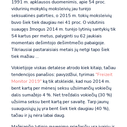
1991 m. apklausos duomenimis, apie 54 proc.
vidurinių mokyklų moksleivių jau turėjo
seksualinės patirties, o 2015 m. tokių moksleivių
buvo šiek tiek daugiau nei 41 proc. O vidutinis
suaugęs žmogus 2014 m. turėjo lytinių santykių tik
54 kartus per metus, palyginti su 62 jaukiais
momentais dešimtojo dešimtmečio pabaigoje.
Tikriausiai pastaraisiais metais jų netgi tapo šiek
tiek mažiau ...
Vokietijoje viskas detalėse atrodo kiek kitaip, tačiau
tendencijos panašios: pavyzdžiui, tyrimas
"Freizeit
Monitor 2019"
ką tik atskleidė, kad nuo 2014 m.
bent kartą per mėnesį seksu užsiimančių vokiečių
dalis sumažėjo 4 %. Net trečdalis vokiečių (30 %)
užsiima seksu bent kartą per savaitę. Tarp jaunų
suaugusiųjų jų yra bent šiek tiek daugiau (40 %),
tačiau ir jų nėra labai daug.
Mažėjančio lytinio gyvenimo priežasčių yra įvairių ir