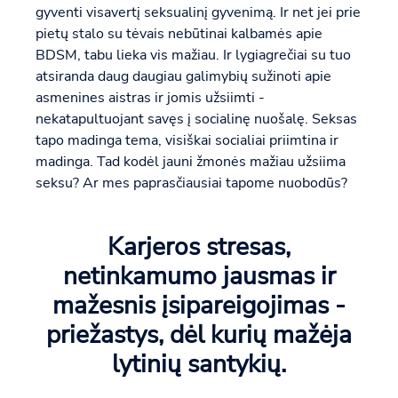
gyventi visavertį seksualinį gyvenimą. Ir net jei prie
pietų stalo su tėvais nebūtinai kalbamės apie
BDSM, tabu lieka vis mažiau. Ir lygiagrečiai su tuo
atsiranda daug daugiau galimybių sužinoti apie
asmenines aistras ir jomis užsiimti -
nekatapultuojant savęs į socialinę nuošalę. Seksas
tapo madinga tema, visiškai socialiai priimtina ir
madinga. Tad kodėl jauni žmonės mažiau užsiima
seksu? Ar mes paprasčiausiai tapome nuobodūs?
Karjeros stresas,
netinkamumo jausmas ir
mažesnis įsipareigojimas -
priežastys, dėl kurių mažėja
lytinių santykių.