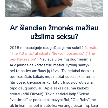
Ar šiandien žmonės mažiau
užsiima seksu?
2018 m. pabaigoje daug džiaugsmo sukėlė
žurnalo
"The Atlantic" ataskaita "Sekso nuosmukis" ("The
Sex Recession
"). Naujausių tyrimų duomenimis,
JAV jaunosios kartos turi mažiau lytinių santykių
nei to paties amžiaus jų tėvai. Tai nelabai dera su
tuo, kad šiais laikais mus nuolat supa sekso tema -
filmuose, knygose ar kur kitur. Ir susidoroti su ja
tapo daug lengviau. Apie seksą galima kalbėti
atvirai (ačiū Dievui!). Tokie serialai kaip "Sekso
švietimas" ar podkastai, pavyzdžiui, "Oh, Baby", ne
tik linksmina, bet ir suteikia vertingų patarimų, kaip