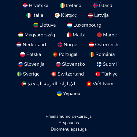
Hrvatska
Ireland
Ísland
Italia
Κύπρος
Latvija
Lietuva
Luxembourg
Magyarország
Malta
Maroc
Nederland
Norge
Österreich
Polska
Portugal
România
Slovenija
Slovensko
Suomi
Sverige
Switzerland
Türkiye
الإمارات العربية المتحدة
Việt Nam
Україна
Prieinamumo deklaracija
Atspaudas
Duomenų apsauga