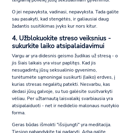
teigiamą poveikį jūsų seksualiniam gyvenimui.
O jei nepavyksta, vadinasi, nepavyksta. Tada galite
sau pasakyti, kad stengėtės, ir galiausiai daug
žadantis susitikimas įvyks kur nors kitur.
4. Užblokuokite streso veiksnius -
sukurkite laiko atsipalaidavimui
Vargu ar yra didesnis geismo žudikas už stresą - o
jis šiais laikais yra visur paplitęs. Kad jis
nesugadintų jūsų seksualinio gyvenimo,
turėtumėte sąmoningai susikurti (laiko) erdves, į
kurias stresas negalėtų patekti. Nesvarbu, kas
dedasi jūsų galvoje, su tuo galėsite susitvarkyti
vėliau. Per užtarnautą laisvalaikį svarbiausia yra
atsipalaiduoti - net ir nedidelio malonaus nuotykio
forma.
Geras būdas išmokti "išsijungti" yra meditacija.
Tiesiog pabandykite tai padaryti. Arba galite