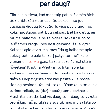
per daug?
Tikriausiai tiesa, kad mes taip pat jaučiamės šiek
tiek priblokšti visur esančio sekso ir su juo
susijusių didelių lūkesčių. Iš visų pusių girdime,
koks nuostabus gali būti seksas. Bet ką daryti, jei
mums patiems jis ne taip gerai sekasi? Ir po to
jaučiamės blogai, nes nesugebame išsilaikyti?
Kalbant apie atvirumą, mes "daug kalbame apie
seksą, bet ne apie tą, kurį patys turime", kaip
viename
interviu
gana taikliai sako žurnalistė ir
"švietėja" Kristina Weitkamp. Ir tai, apie ką
kalbame, mus neramina. Nenuostabu, kad viskas
dažniau nepavyksta arba kad pasitaikius progai
tiesiog nesinori užsiimti seksu. Ypač kai pirmiausia
turime reikalų su (dar) nepažįstamu partneriu.
Apskritai atrodo, kad vis daugiau ir daugiau vyksta
teoriškai: Tačiau tikrasis susitikimas ir visa kita po
to įvyksta ne taip jau dažnai. Kažkaip gaila. Ar ne?