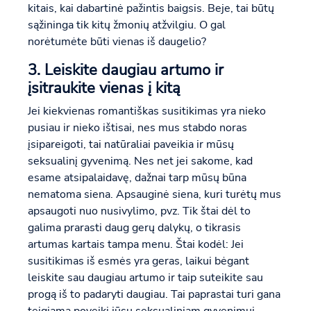
kitais, kai dabartinė pažintis baigsis. Beje, tai būtų
sąžininga tik kitų žmonių atžvilgiu. O gal
norėtumėte būti vienas iš daugelio?
3. Leiskite daugiau artumo ir
įsitraukite vienas į kitą
Jei kiekvienas romantiškas susitikimas yra nieko
pusiau ir nieko ištisai, nes mus stabdo noras
įsipareigoti, tai natūraliai paveikia ir mūsų
seksualinį gyvenimą. Nes net jei sakome, kad
esame atsipalaidavę, dažnai tarp mūsų būna
nematoma siena. Apsauginė siena, kuri turėtų mus
apsaugoti nuo nusivylimo, pvz. Tik štai dėl to
galima prarasti daug gerų dalykų, o tikrasis
artumas kartais tampa menu. Štai kodėl: Jei
susitikimas iš esmės yra geras, laikui bėgant
leiskite sau daugiau artumo ir taip suteikite sau
progą iš to padaryti daugiau. Tai paprastai turi gana