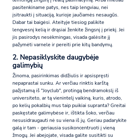
lemtingą žingsnį į realų pasimatymą. Arba mieliau
pasitenkiname patys, nes taip lengviau, nei
įsitraukti į situaciją, kurioje jaučiamės nesaugūs.
Dabar tai baigėsi. Ateityje tiesiog palikite
lengvesnį kelią ir drąsiai ženkite žingsnį į priekį. Jei
jis pasirodys nesėkmingas, visada galėsite jį
pažymėti varnele ir pereiti prie kitų bandymų.
2. Nepasiklyskite daugybėje
galimybių
Žinoma, pasirinkimas didžiulis ir apsispręsti
nepaprastai sunku. Ar verčiau rinktis karštą
pažįstamą iš "Joyclub", protingą bendramokslį iš
universiteto, ar tą vienintelį vaikiną, kuris, atrodo,
po kelių pokalbių mus taip puikiai supranta? Greitai
paskęstate galimybėse ir, ištikta šoko, verčiau
nesusidraugauti nė su viena iš jų. Geriau padarykite
galą ir tam - geriausia susikoncentruoti į vieną
žmogų. Jei abejojate, visada galite susitikti su