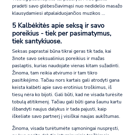
pradėti savo glėbesčiavimąsi nuo nedidelio masažo
klausydamiesi atpalaiduojančios muzikos ...
5 Kalbėkitės apie seksą ir savo
poreikius - tiek per pasimatymus,
tiek santykiuose.
Seksas paprastai būna tikrai geras tik tada, kai
žinote savo seksualinius poreikius ir mažas
paslaptis, kurias naudojate vienas kitam sužadinti.
Žinoma, tam reikia atvirumo ir tam tikro
pasitikėjimo. Tačiau nors kartais gali atrodyti gana
keista kalbėti apie savo erotinius troškimus, iš
tiesų nėra ko bijoti. Gali būti, kad ne visada turėsite
tobulą atitikmenį. Tačiau gali būti gana šaunu kartu
išbandyti naujus dalykus ir tada pajusti, kaip
iškeliate savo partnerį į visiškai naujas aukštumas.
Žinoma, visada turėtumėte sąmoningai nuspręsti,