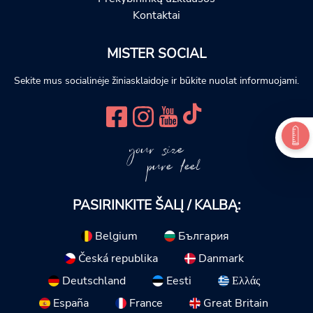
Kontaktai
MISTER SOCIAL
Sekite mus socialinėje žiniasklaidoje ir būkite nuolat informuojami.
your size
pure feel
PASIRINKITE ŠALĮ / KALBĄ:
Belgium
България
Česká republika
Danmark
Deutschland
Eesti
Ελλάς
España
France
Great Britain