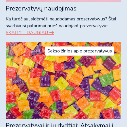
Prezervatyvų naudojimas
Ką turėčiau įsidėmėti naudodamas prezervatyvus? Štai
svarbiausi patarimai prieš naudojant prezervatyvus.
SKAITYTI DAUGIAU
Sekso žinios apie prezervatyvus
Prezervatyvai ir jų dydžiai: Atsakymai į