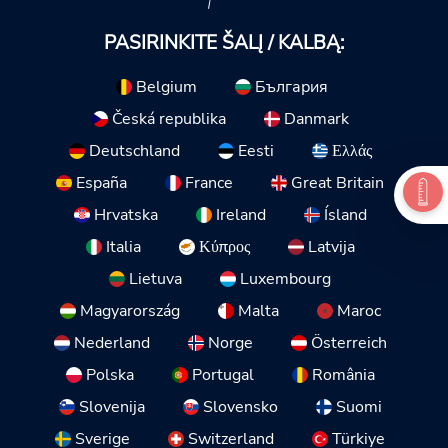
PASIRINKITE ŠALĮ / KALBĄ:
Belgium
България
Česká republika
Danmark
Deutschland
Eesti
Ελλάς
España
France
Great Britain
Hrvatska
Ireland
Ísland
Italia
Κύπρος
Latvija
Lietuva
Luxembourg
Magyarország
Malta
Maroc
Nederland
Norge
Österreich
Polska
Portugal
România
Slovenija
Slovensko
Suomi
Sverige
Switzerland
Türkiye