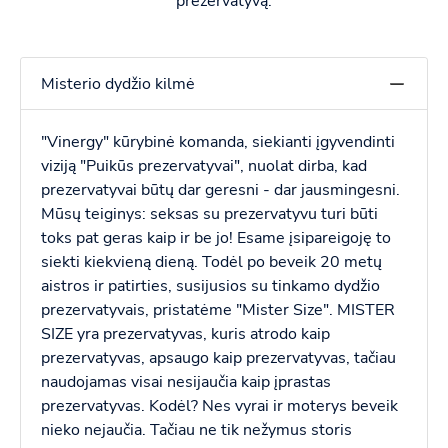
prezervatyvą.
Misterio dydžio kilmė
"Vinergy" kūrybinė komanda, siekianti įgyvendinti
viziją "Puikūs prezervatyvai", nuolat dirba, kad
prezervatyvai būtų dar geresni - dar jausmingesni.
Mūsų teiginys: seksas su prezervatyvu turi būti
toks pat geras kaip ir be jo! Esame įsipareigoję to
siekti kiekvieną dieną. Todėl po beveik 20 metų
aistros ir patirties, susijusios su tinkamo dydžio
prezervatyvais, pristatėme "Mister Size". MISTER
SIZE yra prezervatyvas, kuris atrodo kaip
prezervatyvas, apsaugo kaip prezervatyvas, tačiau
naudojamas visai nesijaučia kaip įprastas
prezervatyvas. Kodėl? Nes vyrai ir moterys beveik
nieko nejaučia. Tačiau ne tik nežymus storis