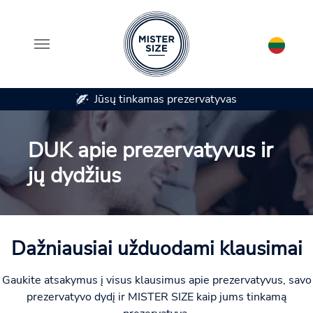
ūsų tinkamas prezervatyvas
Yra 7 preze
Skip to main content
DUK apie prezervatyvus ir
jų dydžius
Dažniausiai užduodami klausimai
Gaukite atsakymus į visus klausimus apie prezervatyvus, savo
prezervatyvo dydį ir MISTER SIZE kaip jums tinkamą